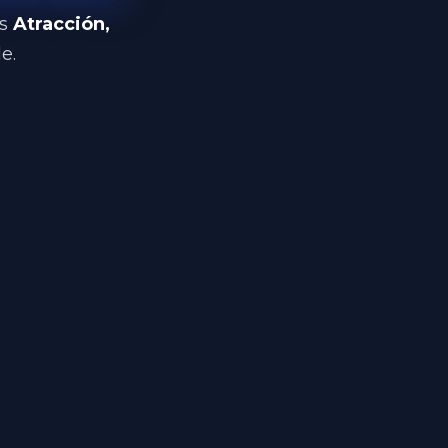
os
Atracción,
e.